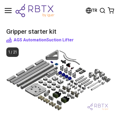
Shopping Cart
TR
Your cart is empty
Gripper starter kit
Browse the shop
AGS Automation
Suction Lifter
1
/
21