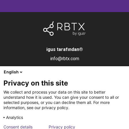
igus tarafından
®
info@rbtx.com
English
Bileşenler
Bilgi
Yasal uyarı
Privacy on this site
Robot
Uygulamalar
Damga
We collect and process your data on this site to better
Son efektörler
SSS
Veri gizliliği
understand how it is used. You can give your consent to all or
selected purposes, or you can decline them all. For more
Kontrol sistemleri
Ortak
information, see our privacy policy.
Görüş
İletişim
Analytics
Pnömatik
Haber bültenine
Consent details
Privacy policy