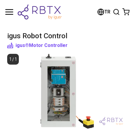
Shopping Cart
TR
Your cart is empty
igus Robot Control
Browse the shop
igus®
Motor Controller
1
/
1