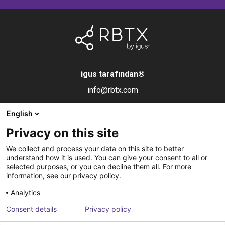
igus tarafından
®
info@rbtx.com
English
Bileşenler
Bilgi
Yasal uyarı
Privacy on this site
Robot
Uygulamalar
Damga
We collect and process your data on this site to better
Son efektörler
SSS
Veri gizliliği
understand how it is used. You can give your consent to all or
selected purposes, or you can decline them all. For more
Kontrol sistemleri
Ortak
information, see our privacy policy.
Görüş
İletişim
Analytics
Pnömatik
Haber bültenine
Consent details
Privacy policy
Yazılım
abone olun