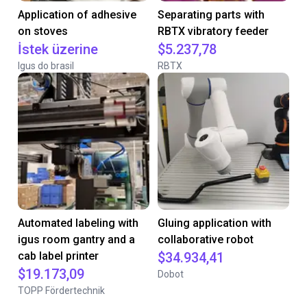
Application of adhesive
Separating parts with
on stoves
RBTX vibratory feeder
İstek üzerine
$5.237,78
Igus do brasil
RBTX
Automated labeling with
Gluing application with
igus room gantry and a
collaborative robot
cab label printer
$34.934,41
$19.173,09
Dobot
TOPP Fördertechnik