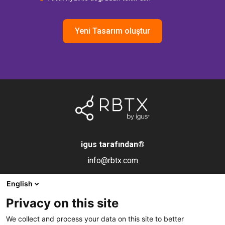
Yeni Tasarım oluştur
igus tarafından
®
info@rbtx.com
English
Bileşenler
Bilgi
Yasal uyarı
Privacy on this site
Robot
Uygulamalar
Damga
We collect and process your data on this site to better
Son efektörler
SSS
Veri gizliliği