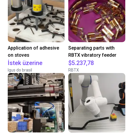
Application of adhesive
Separating parts with
on stoves
RBTX vibratory feeder
İstek üzerine
$5.237,78
Igus do brasil
RBTX